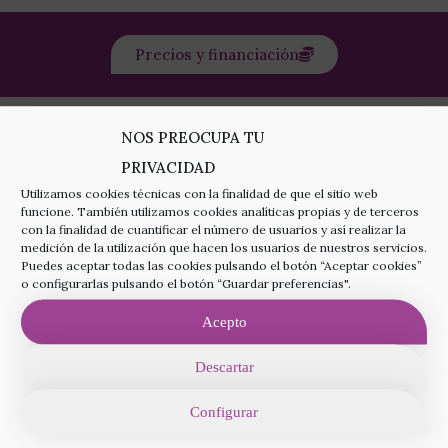
Precios y financiación
NOS PREOCUPA TU
Técnicas complementarias
PRIVACIDAD
Utilizamos cookies técnicas con la finalidad de que el sitio web
Incrementa todavía más tus posibilidades de
funcione. También utilizamos cookies analíticas propias y de terceros
embarazo con las técnicas complementarias.
con la finalidad de cuantificar el número de usuarios y así realizar la
medición de la utilización que hacen los usuarios de nuestros servicios.
Puedes aceptar todas las cookies pulsando el botón “Aceptar cookies”
o configurarlas pulsando el botón “Guardar preferencias".
Más información
Acepto
Descartar
Configurar