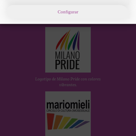
Configurar
Logotipo de Roma Pride: anillo multicolor
con texto rosa Roma Pride
Logotipo de Milano Pride con colores
vibrantes.