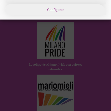
Configurar
Logotipo de Roma Pride: anillo multicolor
con texto rosa Roma Pride
Logotipo de Milano Pride con colores
vibrantes.