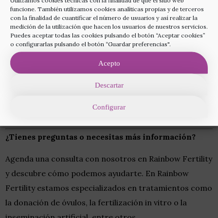
Utilizamos cookies técnicas con la finalidad de que el sitio web
funcione. También utilizamos cookies analíticas propias y de terceros
10. Autores y colaboradores
con la finalidad de cuantificar el número de usuarios y así realizar la
medición de la utilización que hacen los usuarios de nuestros servicios.
Este artículo ha sido redactado por el equipo médico
Puedes aceptar todas las cookies pulsando el botón “Aceptar cookies”
o configurarlas pulsando el botón “Guardar preferencias".
especializado en fertilidad
de
RainbowFertilityBarcelona.com
, compuesto por
Acepto
ginecólogos, embriólogos y especialistas en
Descartar
reproducción
Configurar
asistida.
¿Tienes preguntas o necesitas más información?
Agenda una consulta con nosotros en Rainbow Fertility
y descubre cómo podemos ayudarte. En Rainbow
Fertility estamos especializados en tratamientos como
la donación de óvulos, la fertilización in vitro o la
inseminación artificial, entre otros.